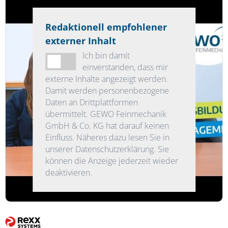
Redaktionell empfohlener
externer Inhalt
Ich bin damit
einverstanden, dass mir
externe Inhalte angezeigt werden.
Damit werden personenbezogene
Daten an Drittplattformen
übermittelt. GEWO Feinmechanik
GmbH & Co. KG hat darauf keinen
Einfluss. Näheres dazu lesen Sie in
unserer Datenschutzerklärung. Sie
können die Anzeige jederzeit wieder
deaktivieren.